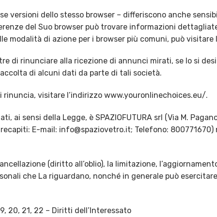
se versioni dello stesso browser – differiscono anche sensibi
enze del Suo browser può trovare informazioni dettagliate
 modalità di azione per i browser più comuni, può visitare
tre di rinunciare alla ricezione di annunci mirati, se lo si de
accolta di alcuni dati da parte di tali società.
di rinuncia, visitare l’indirizzo www.youronlinechoices.eu/.
dati, ai sensi della Legge, è SPAZIOFUTURA srl (Via M. Pagano
ecapiti: E-mail: info@spaziovetro.it; Telefono: 800771670) n
ancellazione (diritto all’oblio), la limitazione, l’aggiornamento, 
onali che La riguardano, nonché in generale può esercitare tut
9, 20, 21, 22 – Diritti dell’Interessato