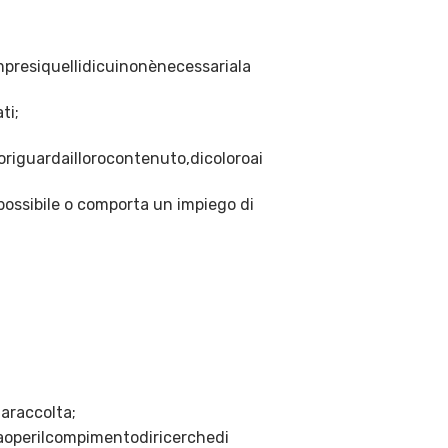
presiquellidicuinonènecessariala
ti;
riguardaillorocontenuto,dicoloroai
mpossibile o comporta un impiego di
araccolta;
taoperilcompimentodiricerchedi