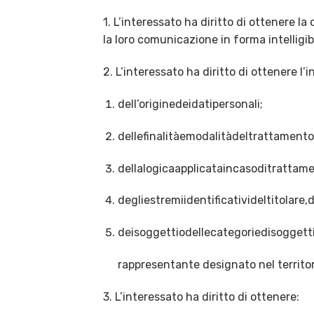
1. L’interessato ha diritto di ottenere l
la loro comunicazione in forma intelligibil
2. L’interessato ha diritto di ottenere l’
dell’originedeidatipersonali;
dellefinalitàemodalitàdeltrattamento
dellalogicaapplicataincasoditrattame
degliestremiidentificativideltitolar
deisoggettiodellecategoriedisoggett
rappresentante designato nel territorio
3. L’interessato ha diritto di ottenere: