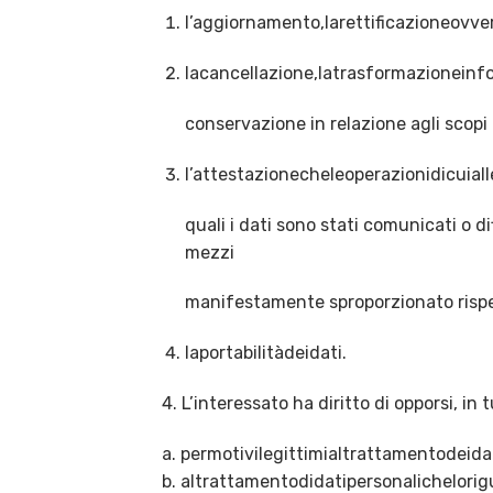
l’aggiornamento,larettificazioneovve
lacancellazione,latrasformazioneinfo
conservazione in relazione agli scopi p
l’attestazionecheleoperazionidicuia
quali i dati sono stati comunicati o d
mezzi
manifestamente sproporzionato rispett
laportabilitàdeidati.
4. L’interessato ha diritto di opporsi, in t
a. permotivilegittimialtrattamentodeida
b. altrattamentodidatipersonalichelorig