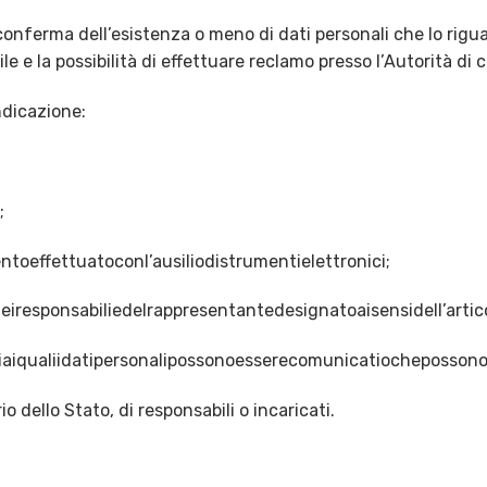
a conferma dell’esistenza o meno di dati personali che lo rig
e e la possibilità di effettuare reclamo presso l’Autorità di c
indicazione:
;
ntoeffettuatoconl’ausiliodistrumentielettronici;
e,deiresponsabiliedelrappresentantedesignatoaisensidell’art
iaiqualiidatipersonalipossonoesserecomunicatiochepossono
 dello Stato, di responsabili o incaricati.