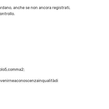
uardano, anche se non ancora registrati,
ontrollo.
icolo5,comma2;
venirneaconoscenzainqualitàdi