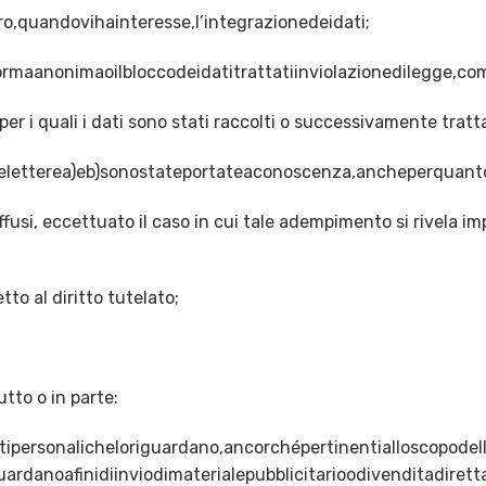
ro,quandovihainteresse,l’integrazionedeidati;
rmaanonimaoilbloccodeidatitrattatiinviolazionedilegge,com
er i quali i dati sono stati raccolti o successivamente tratta
lleletterea)eb)sonostateportateaconoscenza,ancheperquanto
iffusi, eccettuato il caso in cui tale adempimento si rivela i
o al diritto tutelato;
utto o in parte:
tipersonalicheloriguardano,ancorchépertinentialloscopodell
uardanoafinidiinviodimaterialepubblicitarioodivenditadiret