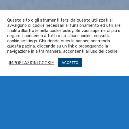
Questo sito o gli strumenti terzi da questo utilizzati si
avvalgono di cookie necessari al funzionamento ed utili alle
finalità illustrate nella cookie policy. Se vuoi saperne di più o
negare il consenso a tutti o ad alcuni cookie, consulta
cookie settings. Chiudendo questo banner, scorrendo
questa pagina, cliccando su un link o proseguendo la
navigazione in altra maniera, acconsenti all’uso dei cookie
IMPOSTAZIONI COOKIE
ACCETTO
Explore Things
Lorem ipsum dolor sit amet, consectetuer adipiscing
elit, sed diam nonummy nibh euismod tincidunt ut
laoreet dolore magna aliquam erat volutpat….
Book Events