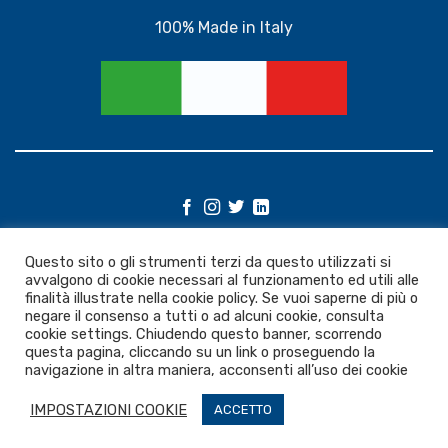
100% Made in Italy
©
Questo sito o gli strumenti terzi da questo utilizzati si
2026 UX Themes
avvalgono di cookie necessari al funzionamento ed utili alle
finalità illustrate nella cookie policy. Se vuoi saperne di più o
negare il consenso a tutti o ad alcuni cookie, consulta
TERMS
PRIVACY
COOKIES
cookie settings. Chiudendo questo banner, scorrendo
questa pagina, cliccando su un link o proseguendo la
navigazione in altra maniera, acconsenti all’uso dei cookie
IMPOSTAZIONI COOKIE
ACCETTO
Copyright 2026 ©
AM