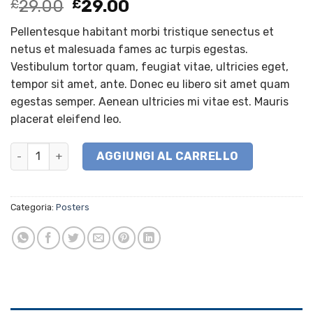
Il
Il
£
29.00
£
29.00
prezzo
prezzo
Pellentesque habitant morbi tristique senectus et
originale
attuale
netus et malesuada fames ac turpis egestas.
era:
è:
Vestibulum tortor quam, feugiat vitae, ultricies eget,
£29.00.
£29.00.
tempor sit amet, ante. Donec eu libero sit amet quam
egestas semper. Aenean ultricies mi vitae est. Mauris
placerat eleifend leo.
Premium Quality quantità
AGGIUNGI AL CARRELLO
Categoria:
Posters