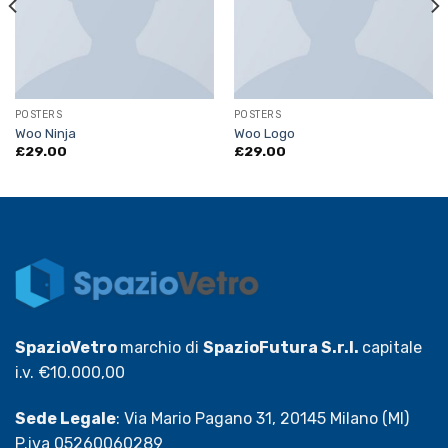
POSTERS
POSTERS
Woo Ninja
Woo Logo
£
29.00
£
29.00
SpazioVetro
marchio di
SpazioFutura S.r.l.
capitale
i.v. €10.000,00
Sede Legale
: Via Mario Pagano 31, 20145 Milano (MI)
P.iva 05260060289