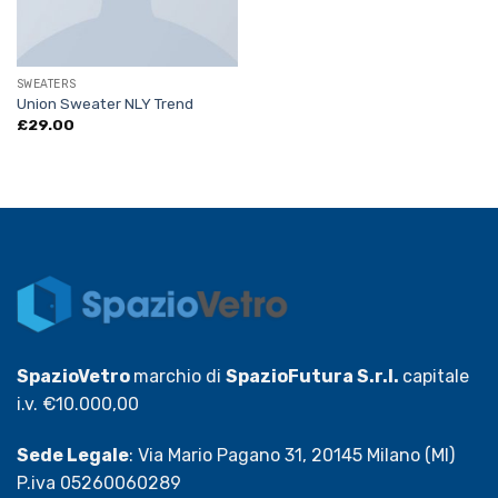
SWEATERS
Union Sweater NLY Trend
£
29.00
SpazioVetro
marchio di
SpazioFutura S.r.l.
capitale
i.v. €10.000,00
Sede Legale
: Via Mario Pagano 31, 20145 Milano (MI)
P.iva 05260060289