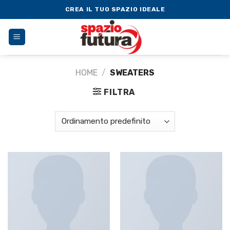
Skip
CREA IL TUO SPAZIO IDEALE
to
content
HOME
/
SWEATERS
FILTRA