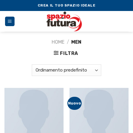
Skip
CREA IL TUO SPAZIO IDEALE
to
content
HOME
/
MEN
FILTRA
Nuovo