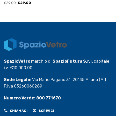
Il
Il
£
29.00
£
29.00
prezzo
prezzo
originale
attuale
era:
è:
£29.00.
£29.00.
SpazioVetro
marchio di
SpazioFutura S.r.l.
capitale
i.v. €10.000,00
Sede Legale
: Via Mario Pagano 31, 20145 Milano (MI)
P.iva 05260060289
Numero Verde: 800 771670
CHIAMACI
SCRIVICI