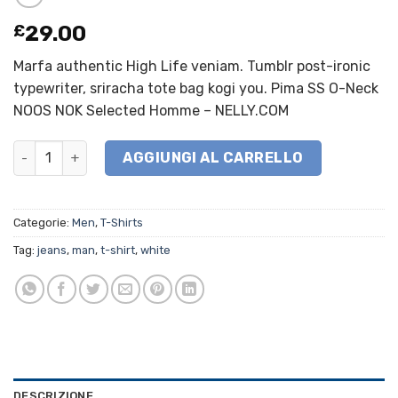
£
29.00
Marfa authentic High Life veniam. Tumblr post-ironic
typewriter, sriracha tote bag kogi you. Pima SS O-Neck
NOOS NOK Selected Homme – NELLY.COM
Pima SS O-Neck NOOS Selected Homme quantità
AGGIUNGI AL CARRELLO
Categorie:
Men
,
T-Shirts
Tag:
jeans
,
man
,
t-shirt
,
white
DESCRIZIONE