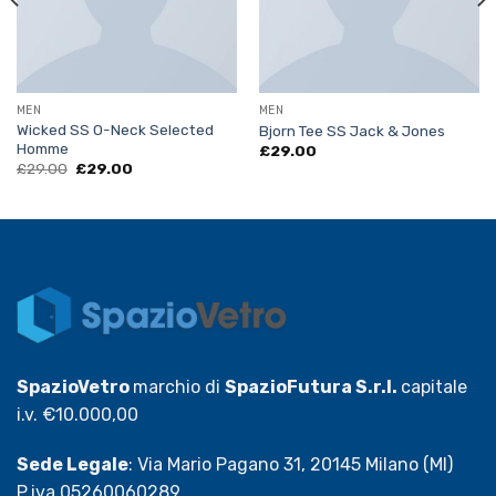
MEN
MEN
Wicked SS O-Neck Selected
Bjorn Tee SS Jack & Jones
Homme
£
29.00
Il
Il
£
29.00
£
29.00
prezzo
prezzo
originale
attuale
era:
è:
£29.00.
£29.00.
SpazioVetro
marchio di
SpazioFutura S.r.l.
capitale
i.v. €10.000,00
Sede Legale
: Via Mario Pagano 31, 20145 Milano (MI)
P.iva 05260060289