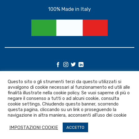
100% Made in Italy
©
Questo sito o gli strumenti terzi da questo utilizzati si
2026 UX Themes
avvalgono di cookie necessari al funzionamento ed utili alle
finalità illustrate nella cookie policy. Se vuoi saperne di più o
negare il consenso a tutti o ad alcuni cookie, consulta
TERMS
PRIVACY
COOKIES
cookie settings. Chiudendo questo banner, scorrendo
questa pagina, cliccando su un link o proseguendo la
navigazione in altra maniera, acconsenti all’uso dei cookie
IMPOSTAZIONI COOKIE
ACCETTO
Copyright 2026 ©
AM