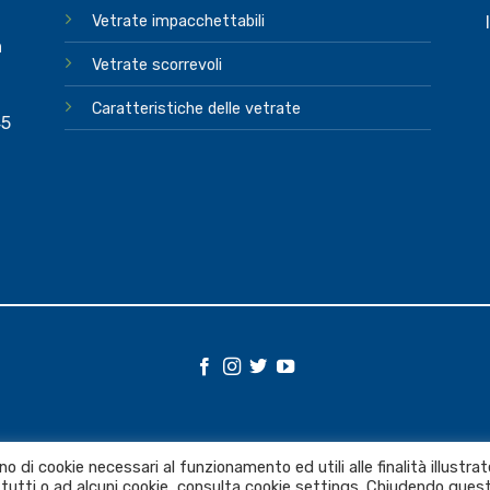
Vetrate impacchettabili
a
Vetrate scorrevoli
Caratteristiche delle vetrate
45
o di cookie necessari al funzionamento ed utili alle finalità illustrat
 a tutti o ad alcuni cookie, consulta cookie settings. Chiudendo ques