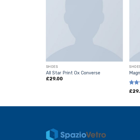
SHOES
SHOE
9 New Balance
All Star Print Ox Converse
Magn
£
29.00
Valut
£
29
5.00