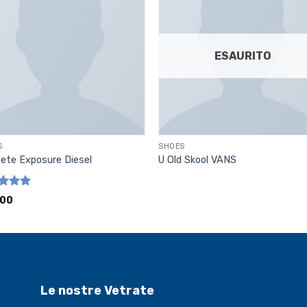
ESAURITO
S
SHOES
ete Exposure Diesel
U Old Skool VANS
ato
.00
su 5
Le nostre Vetrate