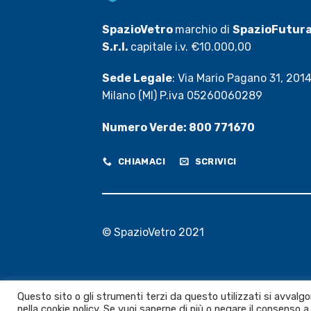
SpazioVetro
marchio di
SpazioFutur
S.r.l.
capitale i.v. €10.000,00
Sede Legale
: Via Mario Pagano 31, 201
Milano (MI) P.iva 05260060289
Numero Verde: 800 771670
CHIAMACI
SCRIVICI
© SpazioVetro 2021
Questo sito o gli strumenti terzi da questo utilizzati si avvalgon
nella cookie policy. Se vuoi saperne di più o negare il consenso