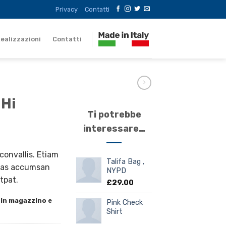
Privacy
Contatti
ealizzazioni
Contatti
 Hi
Ti potrebbe
interessare…
onvallis. Etiam
Talifa Bag ,
nas accumsan
NYPD
tpat.
£
29.00
 in magazzino e
Pink Check
Shirt