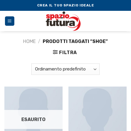
Skip
CREA IL TUO SPAZIO IDEALE
to
content
HOME
/
PRODOTTI TAGGATI “SHOE”
FILTRA
ESAURITO