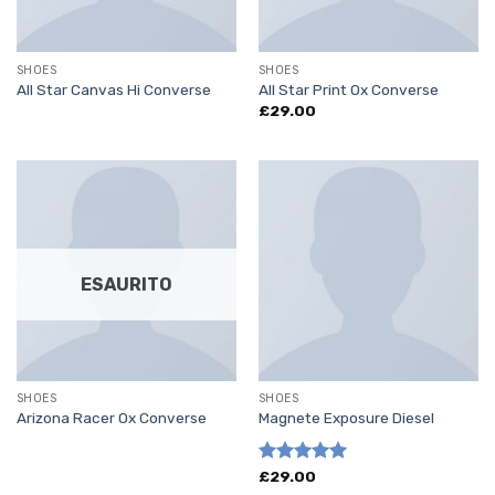
SHOES
SHOES
All Star Canvas Hi Converse
All Star Print Ox Converse
£
29.00
ESAURITO
SHOES
SHOES
Arizona Racer Ox Converse
Magnete Exposure Diesel
Valutato
£
29.00
5.00
su 5