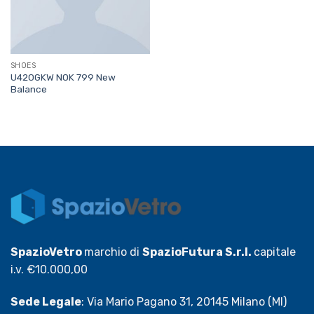
SHOES
U420GKW NOK 799 New
Balance
SpazioVetro
marchio di
SpazioFutura S.r.l.
capitale
i.v. €10.000,00
Sede Legale
: Via Mario Pagano 31, 20145 Milano (MI)